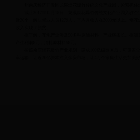
州余庆经济开发区龙溪烟花爆竹传统文化产业园，紧紧抓住烟
截止2017年12月18日，龙溪烟花爆竹传统文化产业园入驻
近30个，解决就业人员1279人，平均月收入在3000元以上
收入实现了脱贫。
据了解，花炮产业涉及50多种原辅材料，产业链条长。据测算，
产生利润8元，消耗原材料58元。
按照余庆烟花爆竹产业规划，建成100亿级园区后，可覆盖全县
车运输，让近20亿资本注入余庆市场，让4万个家庭生活更加美